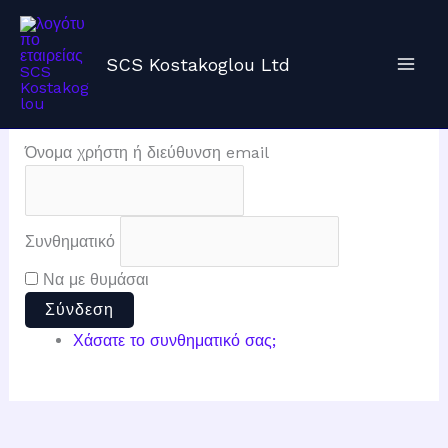
Μετάβαση
στο
περιεχόμενο
SCS Kostakoglou Ltd
Σύνδεση
Όνομα χρήστη ή διεύθυνση email
Συνθηματικό
Να με θυμάσαι
Σύνδεση
Χάσατε το συνθηματικό σας;